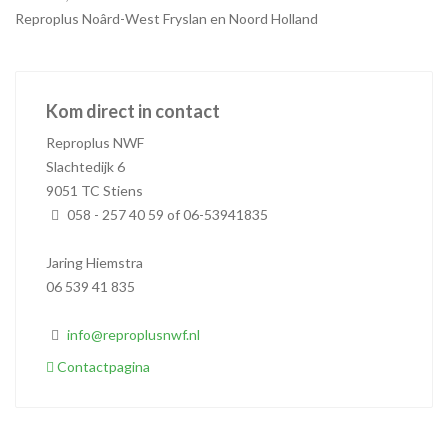
Reproplus Noârd-West Fryslan en Noord Holland
Kom direct in contact
Reproplus NWF
Slachtedijk 6
9051 TC Stiens
058 - 257 40 59 of 06-53941835
Jaring Hiemstra
06 539 41 835
info@reproplusnwf.nl
Contactpagina