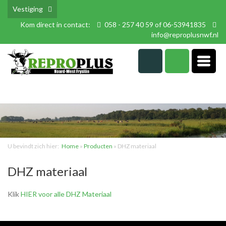
Vestiging
Kom direct in contact:
058 - 257 40 59 of 06-53941835
info@reproplusnwf.nl
U bevindt zich hier:
Home
»
Producten
»
DHZ materiaal
DHZ materiaal
Klik
HIER voor alle DHZ Materiaal