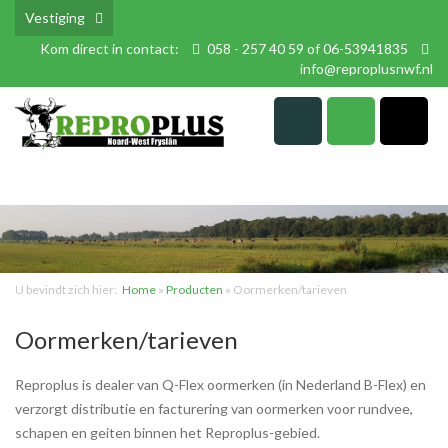
Vestiging
Kom direct in contact:
058 - 257 40 59 of 06-53941835
info@reproplusnwf.nl
U bevindt zich hier:
Home
»
Producten
»
Oormerken/tarieven
Oormerken/tarieven
Reproplus is dealer van Q-Flex oormerken (in Nederland B-Flex) en
verzorgt distributie en facturering van oormerken voor rundvee,
schapen en geiten binnen het Reproplus-gebied.