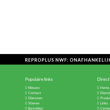
REPROPLUS NWF: ONAFHANKELIJK
Populaire links
Direct
Nieuws
Home
Contact
Diens
Diensten
Produ
Stieren
Links
Bestellen
Conta