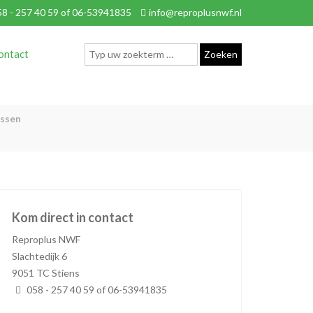
8 - 257 40 59 of 06-53941835
info@reproplusnwf.nl
ontact
assen
Kom direct in contact
Reproplus NWF
Slachtedijk 6
9051 TC Stiens
058 - 257 40 59 of 06-53941835