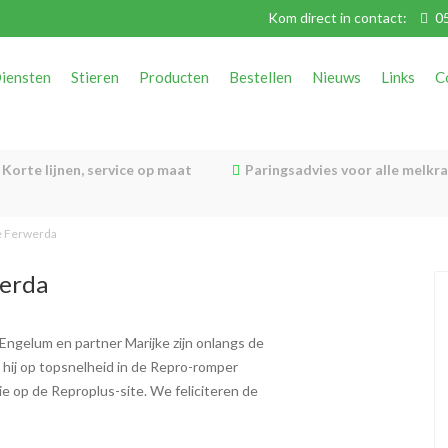
Kom direct in contact:
05
iensten
Stieren
Producten
Bestellen
Nieuws
Links
C
Korte lijnen, service op maat
Paringsadvies voor alle melkr
e Ferwerda
werda
Engelum en partner Marijke zijn onlangs de
 hij op topsnelheid in de Repro-romper
e op de Reproplus-site. We feliciteren de