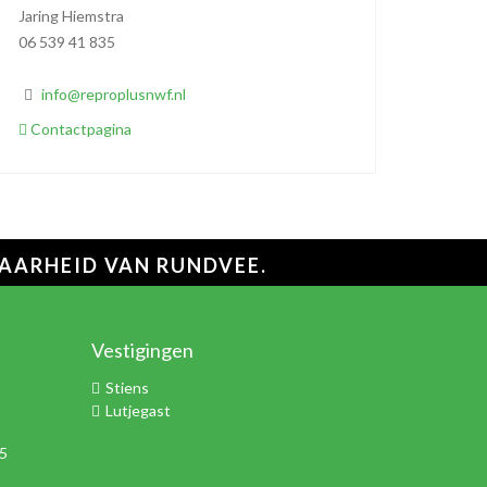
Jaring Hiemstra
06 539 41 835
info@reproplusnwf.nl
Contactpagina
BAARHEID VAN RUNDVEE.
Vestigingen
Stiens
Lutjegast
35