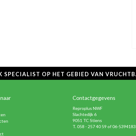
 SPECIALIST OP HET GEBIED VAN VRUCHT
 naar
Contactgegevens
Reproplus NWF
Slachtedijk 6
ten
9051 TC Stiens
cten
T. 058 - 257 40 59 of 06-539418
ct