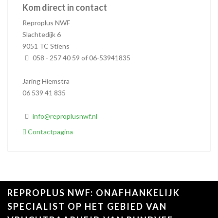
Kom direct in contact
Reproplus NWF
Slachtedijk 6
9051 TC Stiens
058 - 257 40 59 of 06-53941835
Jaring Hiemstra
06 539 41 835
info@reproplusnwf.nl
Contactpagina
REPROPLUS NWF: ONAFHANKELIJK
SPECIALIST OP HET GEBIED VAN