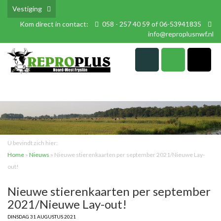
Vestiging
Kom direct in contact:
058 - 257 40 59 of 06-53941835
info@reproplusnwf.nl
U bevindt zich hier:
Home
»
Nieuws
»
Nieuwe stierenkaarten per september 2021/Nieuwe Lay-
out!
Nieuwe stierenkaarten per september
2021/Nieuwe Lay-out!
DINSDAG 31 AUGUSTUS 2021