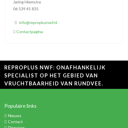
Jaring Hiemstra
06 539 41 835
info@reproplusnwf.nl
Contactpagina
REPROPLUS NWF: ONAFHANKELIJK
SPECIALIST OP HET GEBIED VAN
VRUCHTBAARHEID VAN RUNDVEE.
Populaire links
Nieuws
Contact
Diensten