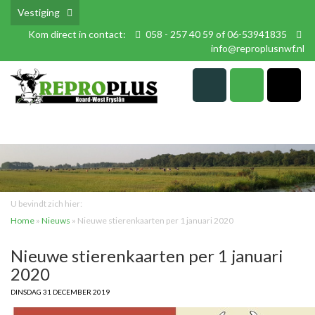
Vestiging
Kom direct in contact:
058 - 257 40 59 of 06-53941835
info@reproplusnwf.nl
U bevindt zich hier:
Home
»
Nieuws
»
Nieuwe stierenkaarten per 1 januari 2020
Nieuwe stierenkaarten per 1 januari
2020
DINSDAG 31 DECEMBER 2019