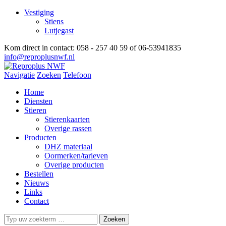
Vestiging
Stiens
Lutjegast
Kom direct in contact:
058 - 257 40 59 of 06-53941835
info@reproplusnwf.nl
Navigatie
Zoeken
Telefoon
Home
Diensten
Stieren
Stierenkaarten
Overige rassen
Producten
DHZ materiaal
Oormerken/tarieven
Overige producten
Bestellen
Nieuws
Links
Contact